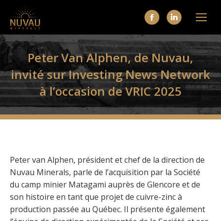
La
La
page
page
Facebook
LinkedIn
Peter Van Alphen, de Nuvau,
s'ouvre
s'ouvre
invité sur Investing News Network
dans
dans
à l’occasion de VRIC 2025
une
une
nouvelle
nouvelle
fenêtre
fenêtre
Peter van Alphen, président et chef de la direction de
Nuvau Minerals, parle de l’acquisition par la Société
du camp minier Matagami auprès de Glencore et de
son histoire en tant que projet de cuivre-zinc à
production passée au Québec. Il présente également