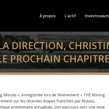
À propos
L’actif
Investisseurs
 LA DIRECTION, CHRIST
LE PROCHAIN CHAPITR
ing Minute », enregistrée lors de l’événement « THE Mining
evient sur les récentes étapes franchies par Nuvau,
ique préliminaire actualisée, son parcours vers une mise