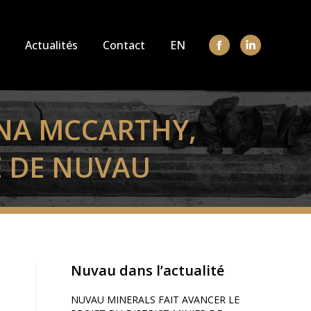
Actualités
Contact
EN
La
La
page
page
Facebook
LinkedIn
s'ouvre
s'ouvre
INA MCCARTHY,
dans
dans
E DE NUVAU
une
une
nouvelle
nouvelle
fenêtre
fenêtre
Nuvau dans l’actualité
NUVAU MINERALS FAIT AVANCER LE