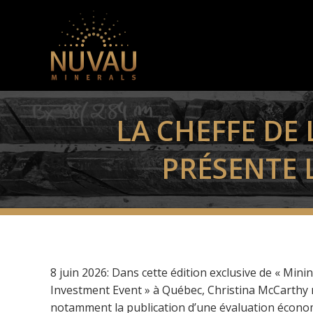
LA CHEFFE DE
PRÉSENTE 
8 juin 2026: Dans cette édition exclusive de « Min
Investment Event » à Québec, Christina McCarthy r
notamment la publication d’une évaluation économ