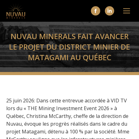
La
La
page
page
Facebook
LinkedIn
NUVAU MINERALS FAIT AVANCER
s'ouvre
s'ouvre
LE PROJET DU DISTRICT MINIER DE
dans
dans
MATAGAMI AU QUÉBEC
une
une
nouvelle
nouvelle
fenêtre
fenêtre
25 juin 2026: Dans cette entrevue accordée à VID TV
lors du « THE Mining Investment Event 2026 » à
Québec, Christina McCarthy, cheffe de la direction de
Nuvau, évoque les progrès réalisés dans le cadre du
projet Matagami, détenu à 100 % par la société. Mme