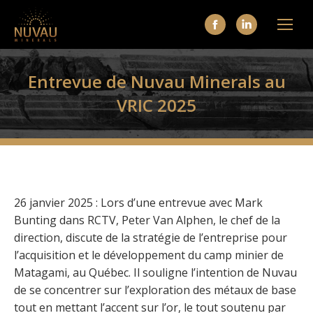
La
La
page
page
Facebook
LinkedIn
Entrevue de Nuvau Minerals au
s'ouvre
s'ouvre
VRIC 2025
dans
dans
une
une
nouvelle
nouvelle
fenêtre
fenêtre
26 janvier 2025 : Lors d’une entrevue avec Mark
Bunting dans RCTV, Peter Van Alphen, le chef de la
direction, discute de la stratégie de l’entreprise pour
l’acquisition et le développement du camp minier de
Matagami, au Québec. Il souligne l’intention de Nuvau
de se concentrer sur l’exploration des métaux de base
tout en mettant l’accent sur l’or, le tout soutenu par